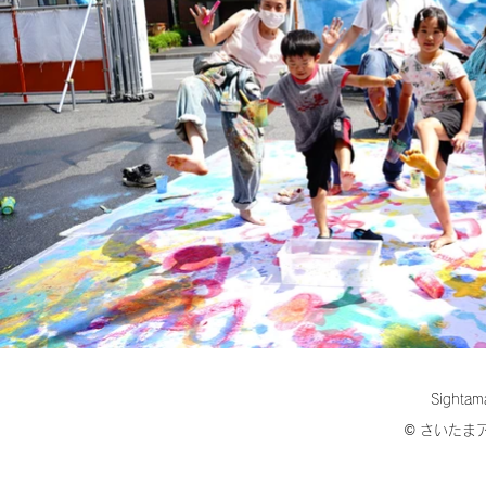
Sightama
© さいたま