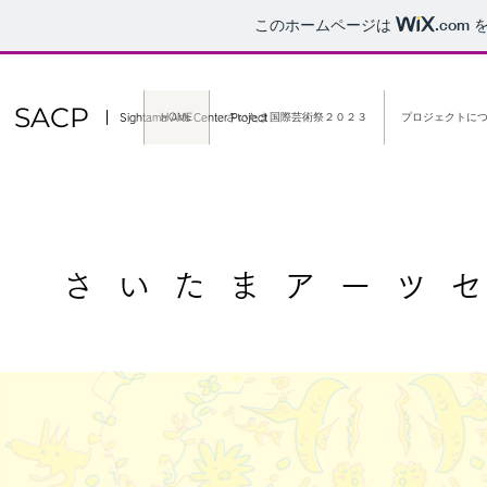
このホームページは
.com
を
SACP
HOME
さいたま国際芸術祭２０２３
プロジェクトに
Sightama Arts Center Project
さいたまアーツ